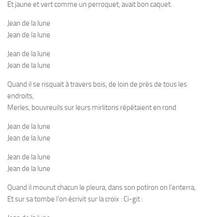
Et jaune et vert comme un perroquet, avait bon caquet.
Jean de la lune
Jean de la lune
Jean de la lune
Jean de la lune
Quand il se risquait à travers bois, de loin de près de tous les
endroits,
Merles, bouvreuils sur leurs mirlitons répétaient en rond
Jean de la lune
Jean de la lune
Jean de la lune
Jean de la lune
Quand il mourut chacun le pleura, dans son potiron on l’enterra,
Et sur sa tombe l’on écrivit sur la croix : Ci-git :