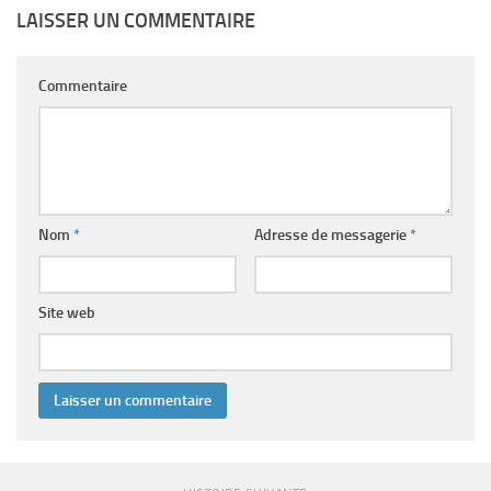
LAISSER UN COMMENTAIRE
Commentaire
Nom
*
Adresse de messagerie
*
Site web