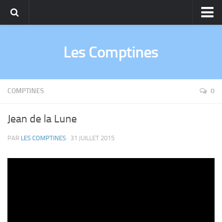
Comptines
Les Comptines
Chants de Noël
Berceuses
Fables de La Fontaine
COMPTINES
0
Jean de la Lune
PAR
LES COMPTINES
·
31 JUILLET 2015