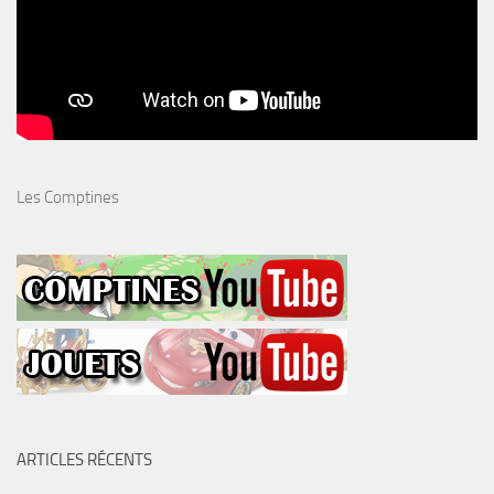
Les Comptines
ARTICLES RÉCENTS