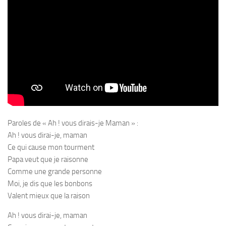
Paroles de « Ah ! vous dirais-je Maman » :
Ah ! vous dirai-je, maman
Ce qui cause mon tourment
Papa veut que je raisonne
Comme une grande personne
Moi, je dis que les bonbons
Valent mieux que la raison
Ah ! vous dirai-je, maman