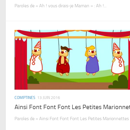
Paroles de « Ah ! vous dirais-je Maman » : Ah !...
COMPTINES
13 JUIN 2016
Ainsi Font Font Font Les Petites Marionne
Paroles de « Ainsi Font Font Font Les Petites Marionnettes » 