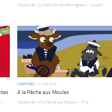
Paroles de « Le Petit Roi des Montagnes » : Le petit...
0
COMPTINES
13 JUIN 2016
ttes
A la Pêche aux Moules
:...
Paroles de « A la Pêche aux Moules » : À la...