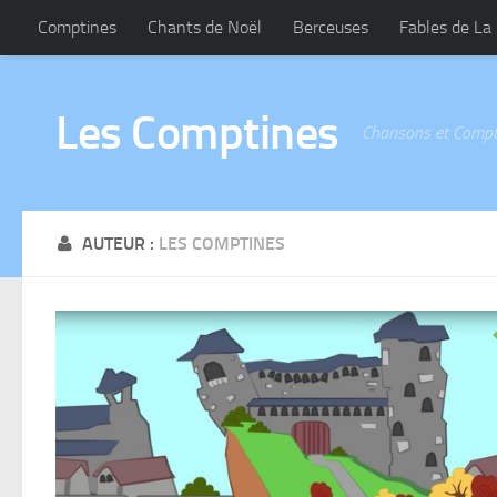
Comptines
Chants de Noël
Berceuses
Fables de La
Les Comptines
Chansons et Compt
AUTEUR :
LES COMPTINES