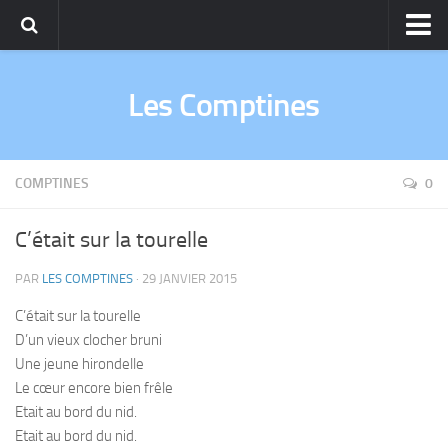
Comptines
Les Comptines
Chants de Noël
Berceuses
Fables de La Fontaine
COMPTINES
0
C’était sur la tourelle
PAR
LES COMPTINES
·
29 JANVIER 2015
C’était sur la tourelle
D’un vieux clocher bruni
Une jeune hirondelle
Le cœur encore bien frêle
Etait au bord du nid.
Etait au bord du nid.