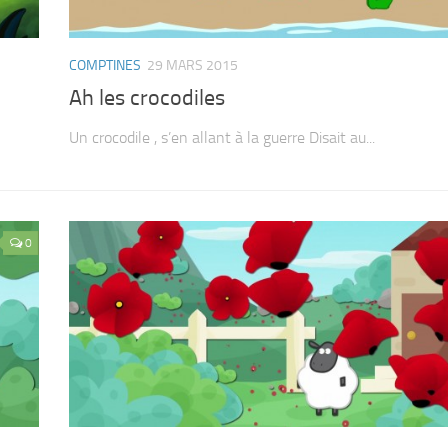
COMPTINES
29 MARS 2015
Ah les crocodiles
Un crocodile , s’en allant à la guerre Disait au...
0