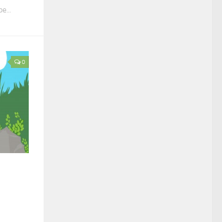
e...
0