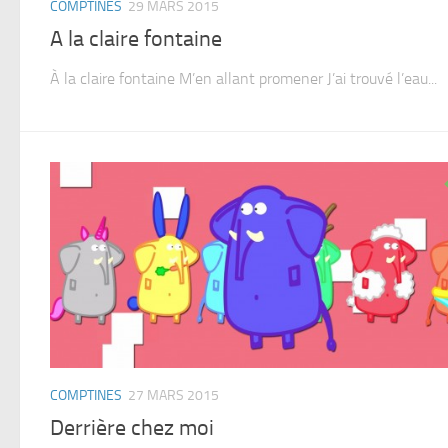
COMPTINES
29 MARS 2015
A la claire fontaine
À la claire fontaine M’en allant promener J’ai trouvé l’eau...
COMPTINES
27 MARS 2015
Derrière chez moi