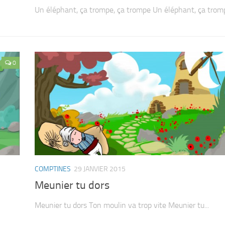
Un éléphant, ça trompe, ça trompe Un éléphant, ça tromp
0
COMPTINES
29 JANVIER 2015
Meunier tu dors
Meunier tu dors Ton moulin va trop vite Meunier tu...