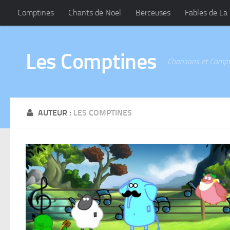
Comptines
Chants de Noël
Berceuses
Fables de La
Les Comptines
Chansons et Compt
AUTEUR :
LES COMPTINES