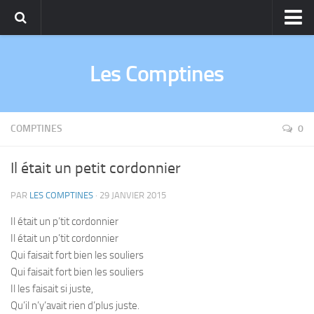
Comptines
Les Comptines
Chants de Noël
Berceuses
Fables de La Fontaine
COMPTINES
0
Il était un petit cordonnier
PAR
LES COMPTINES
·
29 JANVIER 2015
Il était un p’tit cordonnier
Il était un p’tit cordonnier
Qui faisait fort bien les souliers
Qui faisait fort bien les souliers
Il les faisait si juste,
Qu’il n’y’avait rien d’plus juste.